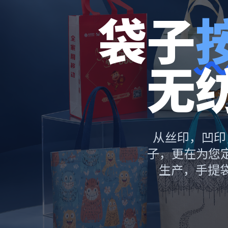
袋子
无
从丝印，凹印
子，更在为您
生产，手提